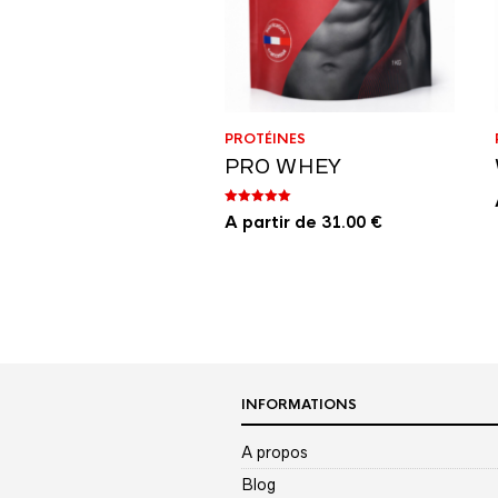
PROTÉINES
PRO WHEY
Note
A partir de
31.00
€
4.60
sur 5
INFORMATIONS
A propos
Blog