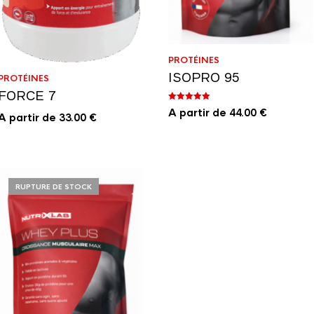
PROTÉINES
ISOPRO 95
PROTÉINES
FORCE 7
Note
A partir de
44.00
€
A partir de
5.00
33.00
€
sur 5
RUPTURE DE STOCK