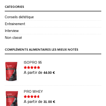
CATEGORIES
Conseils diététique
Entrainement
Interview
Non classé
COMPLÉMENTS ALIMENTAIRES LES MIEUX NOTÉS
ISOPRO 95
A partir de
Note
5.00
44.00
€
sur 5
PRO WHEY
A partir de
Note
4.60
31.00
€
sur 5