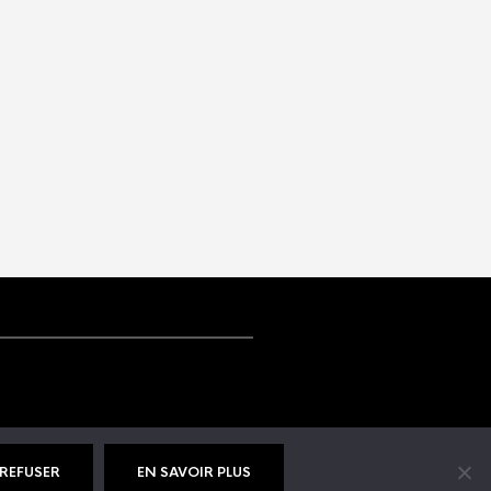
tions légales
|
Politique de confidentialité
REFUSER
EN SAVOIR PLUS